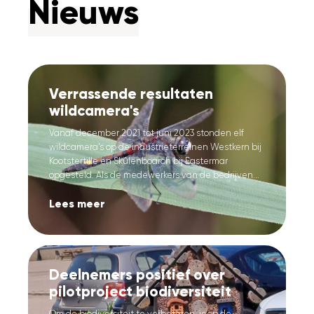
Nieuws
Verrassende resultaten
wildcamera's
Vanaf december 2021 tot juni 2023 stonden elf
wildcamera’s op de industrieterreinen Westkern bij
Kootstertille en Skûlenboarch bij Eastermar
opgesteld. Als de medewerkers van de bedrijven...
Lees meer
Deelnemers positief over
pilotproject biodiversiteit
Om de biodiversiteit te verbeteren, is op de