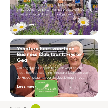
industrieterreinen Westkern bij Kootstertille en
Skûlenboarch bij Eastermar het pilotproject “Samen
investeren in biodiversiteit” uitgevoerd. Centraal...
Lees meer
Ynnatura heet voortaan
Business Club foar It Fryske
Gea
Om nog duidelijker aan te geven waar ze voor
staat, heeft de stichting ‘Ynnatura, bedrijven voor
de Friese natuur’ op donderdag 23 maart haar...
Lees meer