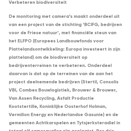
Verbeteren biodiversiteit
De monitoring met camera’s maakt onderdeel uit
van een project van de stichting ‘BCIFG, bedrijven
voor de Friese natuur’, met financiële steun van
het ELFPO (Europees Landbouwfonds voor
Plattelandsontwikkeling: Europa investeert in zijn
platteland) om de biodiversiteit op
bedrijventerreinen te verbeteren. Onderdeel
daarvan is dat op de terreinen van de aan het
project deelnemende bedrijven (Stertil, Consolis
VBI, Combex Bouwlogistiek, Brouwer & Brouwer,
Van Assen Recycling, Asfalt Productie
Kootstertille, Koninklijke Oosterhof Holman,
Vermilion Energy en Nederlandse Gasunie) en de
gemeenten Achtkarspelen en Tytsjerksteradiel in
totaal elf cameravallen zijn geplaatst. Per drie