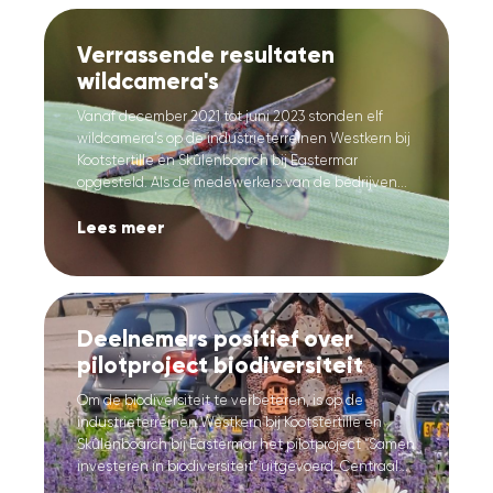
Verrassende resultaten
wildcamera's
Vanaf december 2021 tot juni 2023 stonden elf
wildcamera’s op de industrieterreinen Westkern bij
Kootstertille en Skûlenboarch bij Eastermar
opgesteld. Als de medewerkers van de bedrijven...
Lees meer
Deelnemers positief over
pilotproject biodiversiteit
Om de biodiversiteit te verbeteren, is op de
industrieterreinen Westkern bij Kootstertille en
Skûlenboarch bij Eastermar het pilotproject “Samen
investeren in biodiversiteit” uitgevoerd. Centraal...