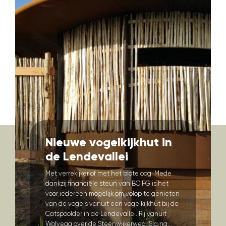
Nieuwe vogelkijkhut in
de Lendevallei
Met verrekijker of met het blote oog. Mede
dankzij financiële steun van BCIFG is het
voor iedereen mogelijk om volop te genieten
van de vogels vanuit een vogelkijkhut bij de
Catspoolder in de Lendevallei. Rij vanuit
Wolvega over de Steenwijkerweg. Sla na...