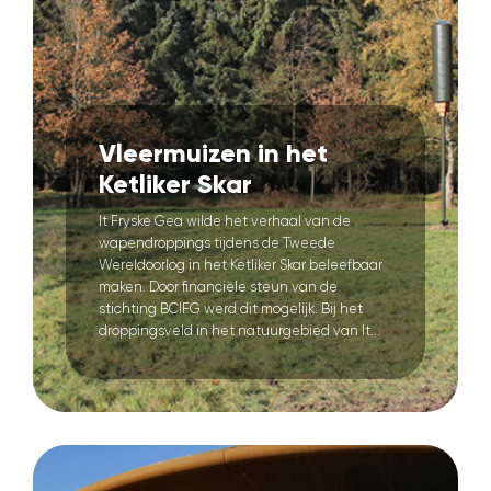
Vleermuizen in het
Ketliker Skar
It Fryske Gea wilde het verhaal van de
wapendroppings tijdens de Tweede
Wereldoorlog in het Ketliker Skar beleefbaar
maken. Door financiële steun van de
stichting BCIFG werd dit mogelijk. Bij het
droppingsveld in het natuurgebied van It...