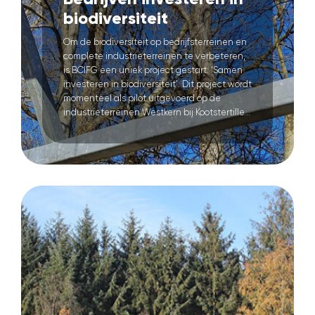
biodiversiteit
Om de biodiversiteit op bedrijfsterreinen en
complete industrieterreinen te verbeteren,
is BCIFG een uniek project gestart: ‘Samen
investeren in biodiversiteit’. Dit project wordt
momenteel als pilot uitgevoerd op de
industrieterreinen Westkern bij Kootstertille...