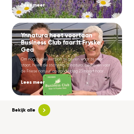
Lees meer
Ynnatura heet voortaan
Business Club foar It Fryske
Gea
Om nog duidelijker aan te geven waar ze voor
staat, heeft de stichting ‘Ynnatura, bedrijven voor
de Friese natuur’ op donderdag 23 maart haar...
Lees meer
Bekijk alle