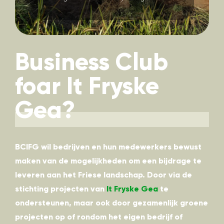
Business Club
foar It Fryske
Gea?
BCIFG wil bedrijven en hun medewerkers bewust
maken van de mogelijkheden om een bijdrage te
leveren aan het Friese landschap. Door via de
stichting projecten van
It Fryske Gea
te
ondersteunen, maar ook door gezamenlijk groene
projecten op of rondom het eigen bedrijf of