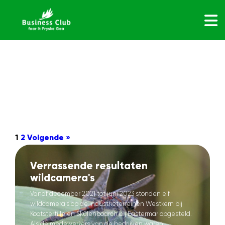
1
2
Volgende »
Verrassende resultaten
wildcamera's
Vanaf december 2021 tot juni 2023 stonden elf
wildcamera’s op de industrieterreinen Westkern bij
Kootstertille en Skûlenboarch bij Eastermar opgesteld.
Als de medewerkers van de bedrijven waren...