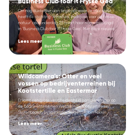
Business Club foar It Fryske Gea
Om nog duidelijker aan te geven waar ze voor staat,
heeft de stichting ‘Ynnatura, bedrijven voor de Friese
natuur’ op donderdag 23 maart haar naam gewijzigd
in ‘Business Club foar It Fryske Gea’. Met deze nieuwe...
Lees meer
Wildcamera's: Otter en veel
vossen op bedrijventerreinen bij
Kootstertille en Eastermar
Er komt een grote verscheidenheid aan dieren voor op
de bedrijventerreinen Westkern bij Kootstertille en
Skûlenboarch bij Eastermar. Volgens Robin Fokker...
Lees meer