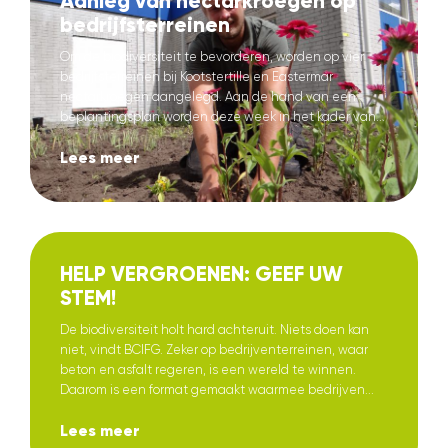
Aanleg van nectarkroegen op
bedrijfsterreinen
Om de biodiversiteit te bevorderen, worden op vier
bedrijfsterreinen bij Kootstertille en Eastermar
nectarkroegen aangelegd. Aan de hand van een
beplantingsplan worden deze week in het kader van...
Lees meer
HELP VERGROENEN: GEEF UW
STEM!
De biodiversiteit holt hard achteruit. Niets doen kan
niet, vindt BCIFG. Zeker op bedrijventerreinen, waar
beton en asfalt regeren, is een wereld te winnen.
Daarom is een format gemaakt waarmee bedrijven...
Lees meer