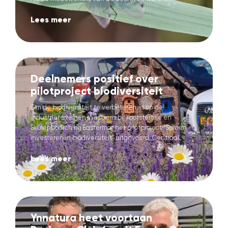
Lees meer
Deelnemers positief over
pilotproject biodiversiteit
Om de biodiversiteit te verbeteren, is op de
industrieterreinen Westkern bij Kootstertille en
Skûlenboarch bij Eastermar het pilotproject “Samen
investeren in biodiversiteit” uitgevoerd. Centraal...
Lees meer
Ynnatura heet voortaan