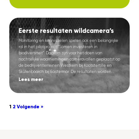
Eerste resultaten wildcamera’s
Monitoring en kennisdelen spelen ook een belangrijke
rol in het pilotproject “Samen investeren in
biodiversiteit”. Daarom zijn voor het doen van
nachtelijke waarnemingen cameravallen geplaatst op
de bedrijventerreinen Westkern bij Kootstertille en
Skûlenboarch bij Eastermar. De resultaten worden...
Lees meer
1
2
Volgende »