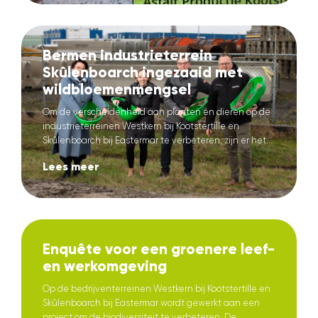
Bermen industrieterrein
Skûlenboarch ingezaaid met
wildbloemenmengsel
Om de verscheidenheid aan planten en dieren op de
industrieterreinen Westkern bij Kootstertille en
Skûlenboarch bij Eastermar te verbeteren, zijn er het...
Lees meer
Enquête voor een groenere leef-
en werkomgeving
Op de bedrijventerreinen Westkern bij Kootstertille en
Skûlenboarch bij Eastermar wordt gewerkt aan een
project om de biodiversiteit te verbeteren. De