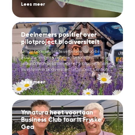
Lees meer
Deelnemers positief over
pilotproject biodiversiteit
Om de biodiversiteit te verbeteren, is op de
industrieterreinen Westkern bij Kootstertille en
Skûlenboarch bij Eastermar het pilotproject “Samen
investeren in biodiversiteit” uitgevoerd. Centraal...
Lees meer
Ynnatura heet voortaan
Business Club foar It Fryske
Gea