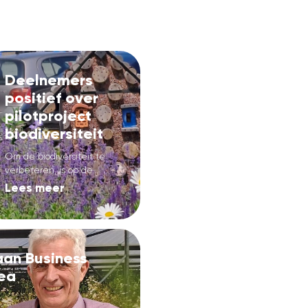
Deelnemers
positief over
pilotproject
biodiversiteit
Om de biodiversiteit te
verbeteren, is op de...
Lees meer
aan Business
Gea