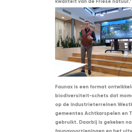
kwaliteit van de Friese natuur.’
Faunax is een format ontwikke
biodiversiteit-schets dat mom
op de industrieterreinen West
gemeentes Achtkarspelen en Ty
gebruikt. Daarbij is gekeken n
faunavoorzieningen en het uit