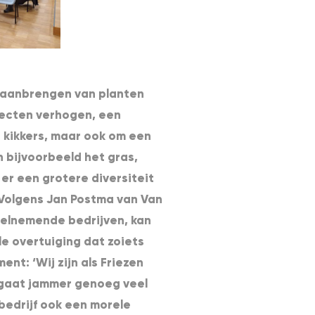
 aanbrengen van planten
secten verhogen, een
 kikkers, maar ook om een
 bijvoorbeeld het gras,
er een grotere diversiteit
Volgens Jan Postma van Van
eelnemende bedrijven, kan
ele overtuiging dat zoiets
ent: ‘Wij zijn als Friezen
 gaat jammer genoeg veel
 bedrijf ook een morele