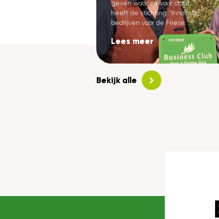
geven waar ze voor staat,
heeft de stichting ‘Ynnatura,
bedrijven voor de Friese...
Lees meer
Bekijk alle