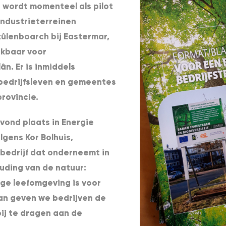
t wordt momenteel als pilot
industrieterreinen
kûlenboarch bij Eastermar,
ikbaar voor
ân. Er is inmiddels
 bedrijfsleven en gemeentes
provincie.
vond plaats in Energie
gens Kor Bolhuis,
 bedrijf dat onderneemt in
ouding van de natuur:
ge leefomgeving is voor
plan geven we bedrijven de
ij te dragen aan de