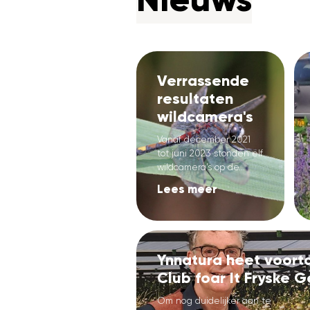
Verrassende
resultaten
wildcamera's
Vanaf december 2021
tot juni 2023 stonden elf
wildcamera’s op de...
Lees meer
Ynnatura heet voort
Club foar It Fryske 
Om nog duidelijker aan te