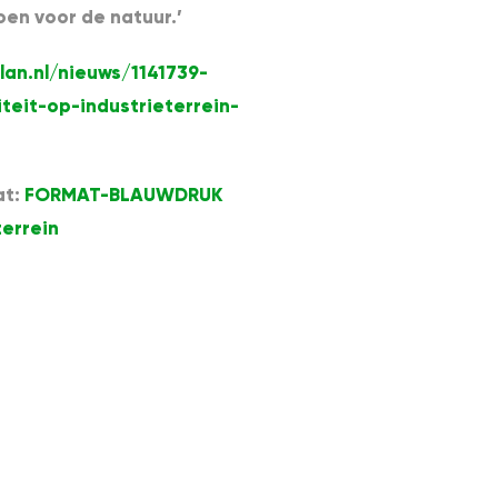
oen voor de natuur.’
lan.nl/nieuws/1141739-
teit-op-industrieterrein-
at:
FORMAT-BLAUWDRUK
terrein