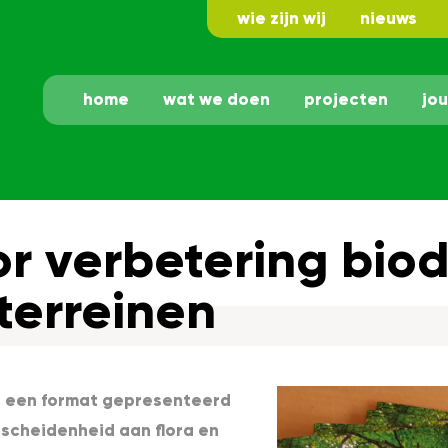
wie zijn wij
nieuws
home
wat we doen
projecten
jo
r verbetering biodi
sterreinen
s een format gepresenteerd
rscheidenheid aan flora en